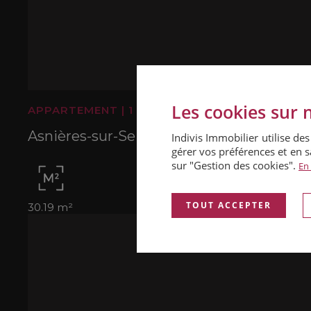
Les cookies sur n
APPARTEMENT
|
1 120 € / MOIS
Asnières-sur-Seine (92600)
Indivis Immobilier utilise d
gérer vos préférences et en s
sur "Gestion des cookies".
En 
TOUT ACCEPTER
30.19 m²