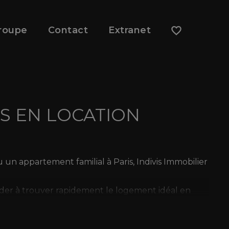
roupe
Contact
Extranet
S EN LOCATION
n appartement familial à Paris, Indivis Immobilier
der à trouver rapidement le logement idéal en