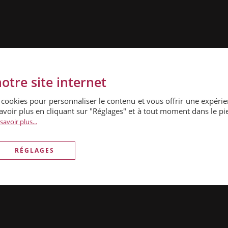
otre site internet
PARKING
|
90 € / MOIS
Puteaux (92800)
es cookies pour personnaliser le contenu et vous offrir une expér
avoir plus en cliquant sur "Réglages" et à tout moment dans le pi
savoir plus...
RÉGLAGES