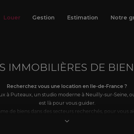
Louer
Gestion
Estimation
Notre g
 IMMOBILIÈRES DE BIEN
Recherchez vous une location en Ile-de-France ?
 à Puteaux, un studio moderne à Neuilly-sur-Seine, ou u
est là pour vous guider.
mme de biens dans des secteurs recherchés, pour vous ai
adéquation avec vos besoins.