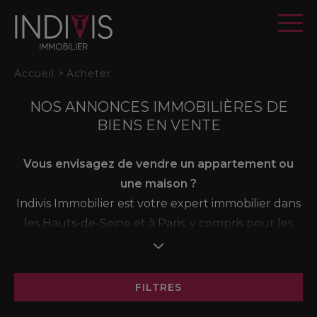
Panneau de gestion des cookies
Accueil
>
Acheter
NOS ANNONCES IMMOBILIÈRES DE
BIENS EN VENTE
Vous envisagez de vendre un appartement ou
une maison ?
Indivis Immobilier est votre expert immobilier dans
les Hauts-de-Seine et à Paris, y compris pour les
ventes en indivision ou dans des régimes
particuliers comme l'usufruit, la nue-propriété, ou
encore les successions.
FILTRES
Bénéficiez d'une estimation gratuite basée sur les