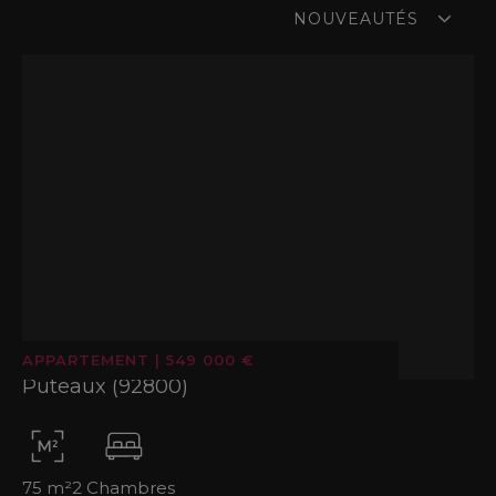
prix actuels et les tendances du marché
NOUVEAUTÉS
immobilier.
Nous vous aidons à vendre votre bien rapidement
et au meilleur prix, en mettant en œuvre des
stratégies de valorisation adaptées à chaque
secteur pour attirer les acheteurs les plus
qualifiés.
APPARTEMENT
|
549 000 €
Puteaux (92800)
75 m²
2 Chambres