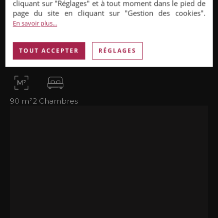
cliquant sur "Réglages" et à tout moment dans le pied de
page du site en cliquant sur "Gestion des cookies".
En savoir plus...
APPARTEMENT
|
935 000 €
TOUT ACCEPTER
RÉGLAGES
Puteaux (92800)
90 m²
2 Chambres