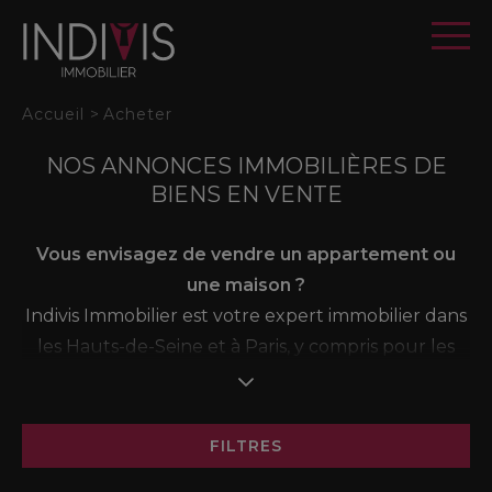
Panneau de gestion des cookies
Accueil
>
Acheter
NOS ANNONCES IMMOBILIÈRES DE
BIENS EN VENTE
Vous envisagez de vendre un appartement ou
une maison ?
Indivis Immobilier est votre expert immobilier dans
les Hauts-de-Seine et à Paris, y compris pour les
ventes en indivision ou dans des régimes
particuliers comme l'usufruit, la nue-propriété, ou
encore les successions.
FILTRES
Bénéficiez d'une estimation gratuite basée sur les