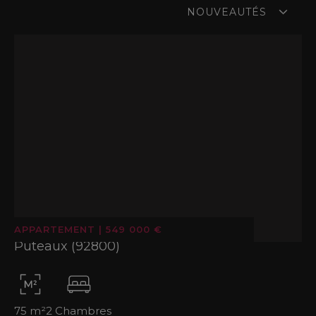
prix actuels et les tendances du marché
NOUVEAUTÉS
immobilier.
Nous vous aidons à vendre votre bien rapidement
et au meilleur prix, en mettant en œuvre des
stratégies de valorisation adaptées à chaque
secteur pour attirer les acheteurs les plus
qualifiés.
APPARTEMENT
|
549 000 €
Puteaux (92800)
75 m²
2 Chambres