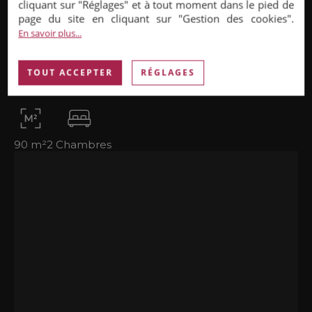
cliquant sur "Réglages" et à tout moment dans le pied de
page du site en cliquant sur "Gestion des cookies".
En savoir plus...
APPARTEMENT
|
935 000 €
TOUT ACCEPTER
RÉGLAGES
Puteaux (92800)
90 m²
2 Chambres